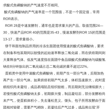
求酸式焦磷酸钠的产气速度不尽相同。
酸式焦磷酸钠的产气速率是一个范围值，不是一个固定值，常用
ROR表示。
ROR 28是中速发酵剂，通常也是需求量大的产品。取值范围24—
30，快速产品ROR 40的范围是35-43，慢速发酵剂ROR 15的范围是
13-17，需求量很小。
饼干和面包制品所用的冷冻生面团使用慢速的酸式焦磷酸钠，要求
在制备和包装期间以较慢的起始速率释放二氧化碳，而在烘焙期间则
大量释放气体。低发气速度指在面团中食品级酸式焦磷酸钠与碳酸氢
钠在8分钟放出的二氧化碳占总二氧化碳的量不超过22%。
蛋糕类中使用中速酸式焦磷酸钠，前期产生一部分气体，后期加热
再产生一部分气体。如果烘焙初期产气太多，体积迅速膨大，此时蛋
糕组织尚未凝结，成品易塌陷且组织较粗，而后期则无法继续膨大；
若慢性酸式焦磷酸钠太多，初期膨大慢，制品凝结后，部分发酵粉尚
未产气，使蛋糕体积小，失去蓬松意义。馒头、包子所用发酵由于面
团相对较硬，需要产气稍快，若凝结后产气过多，成品将出现“开