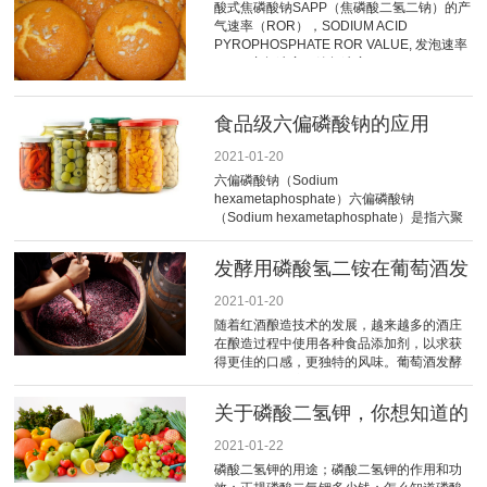
酸式焦磷酸钠SAPP（焦磷酸二氢二钠）的产
（ROR）
气速率（ROR），SODIUM ACID
PYROPHOSPHATE ROR VALUE, 发泡速率
ROR, 产气速率，放气速率，ROR 15，22，
28，35，40，43
食品级六偏磷酸钠的应用
2021-01-20
六偏磷酸钠（Sodium
hexametaphosphate）六偏磷酸钠
（Sodium hexametaphosphate）是指六聚
体 (NaPO3)6。商品六偏磷酸钠是多种聚磷
酸盐的
发酵用磷酸氢二铵在葡萄酒发
酵中的作用机理
2021-01-20
随着红酒酿造技术的发展，越来越多的酒庄
在酿造过程中使用各种食品添加剂，以求获
得更佳的口感，更独特的风味。葡萄酒发酵
的原理是在特定
关于磷酸二氢钾，你想知道的
都在这里
2021-01-22
磷酸二氢钾的用途；磷酸二氢钾的作用和功