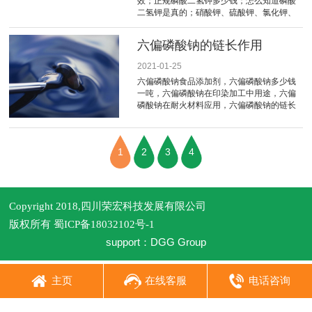
效；正规磷酸二氢钾多少钱；怎么知道磷酸
二氢钾是真的；硝酸钾、硫酸钾、氯化钾、
磷酸二氢钾到底有哪些区别？怎么区分真假
磷酸二氢钾
六偏磷酸钠的链长作用
2021-01-25
六偏磷酸钠食品添加剂，六偏磷酸钠多少钱
一吨，六偏磷酸钠在印染加工中用途，六偏
磷酸钠在耐火材料应用，六偏磷酸钠的链长
是什么意思，什么是六偏磷酸钠的链长
1
2
3
4
Copyright 2018,四川荣宏科技发展有限公司
版权所有
蜀ICP备18032102号-1
support：
DGG Group
主页
在线客服
电话咨询